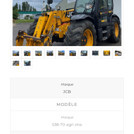
JCB
MODÈLE
538-70 agri xtra