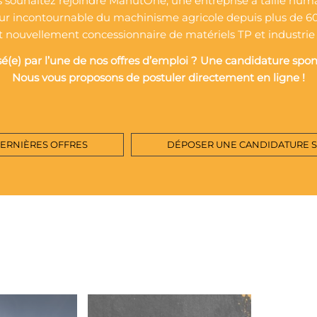
 souhaitez rejoindre ManutOne, une entreprise à taille hum
ur incontournable du machinisme agricole depuis plus de 6
t nouvellement concessionnaire de matériels TP et industrie
sé(e) par l’une de nos offres d’emploi ? Une candidature spo
Nous vous proposons de postuler directement en ligne !
DERNIÈRES OFFRES
DÉPOSER UNE CANDIDATURE 