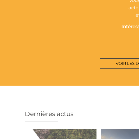
Vous
acte
e
Intéres
VOIR LES 
Dernières actus