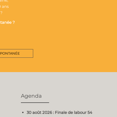
aine,
0 ans
 ?
ntanée ?
SPONTANÉE
Agenda
30 août 2026 : Finale de labour 54