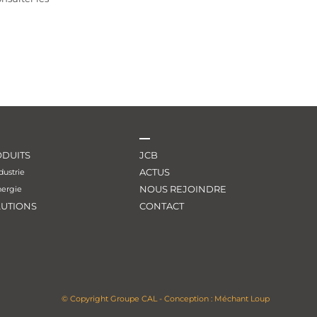
DUITS
JCB
ACTUS
dustrie
NOUS REJOINDRE
nergie
LUTIONS
CONTACT
© Copyright Groupe CAL - Conception :
Méchant Loup