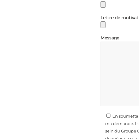
Lettre de motivat
Message
En soumettant
ma demande. Les
sein du Groupe C
données ne seron