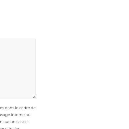
ées dans le cadre de
usage interne au
En aucun cas ces
nsulter les