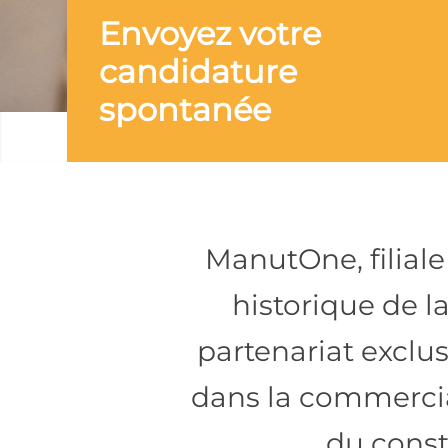
Envoyez votre
candidature
spontanée
ManutOne, filiale
historique de l
partenariat exclu
dans la commercia
du const