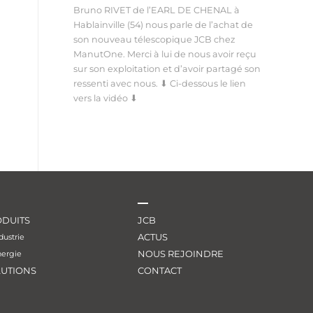
Bruno RIVET de l’EARL DE CHENAL à
Hablainville (54) nous parle de l’achat de
son nouveau télescopique JCB chez
ManutOne. Merci à lui de nous avoir reçu
sur son exploitation et d’avoir partagé son
ressenti avec nous. ⬇ Ci-dessous le lien
vers la vidéo ⬇
DUITS
JCB
ACTUS
dustrie
NOUS REJOINDRE
nergie
LUTIONS
CONTACT